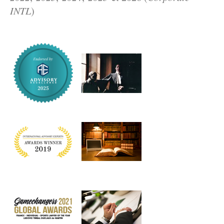
INTL
)