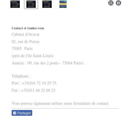
Contact et rendez-vous
Cabinet d'Avocat
02, rue de Poissy
75005
Paris
(près de l'île Saint-Louis)
Annexe : 09, rue des 2 ponts - 75004 Paris).
Téléphone :
Port : +33(0)6 72 10 29 75
Fax : +33(0)1 44 32 00 25
Vous pouvez également utiliser notre formulaire de contact.
Partager